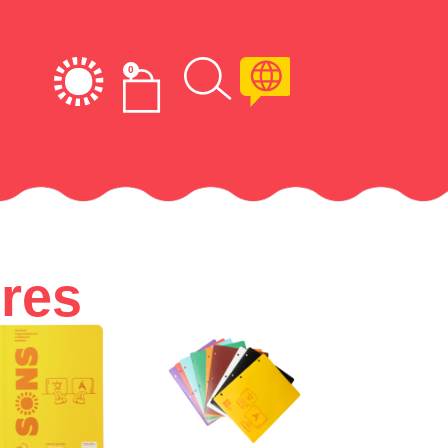
0
res