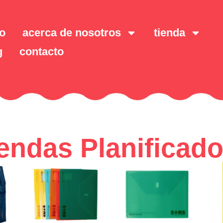
io
acerca de nosotros
tienda
g
contacto
endas Planificado