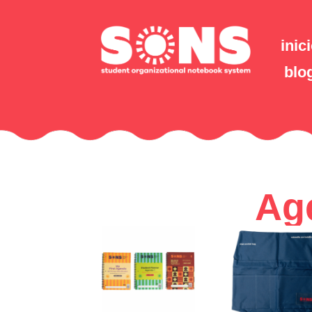
inic
blo
Ag