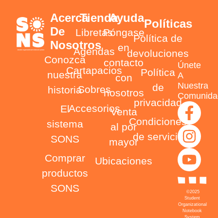
Acerca
Tienda
Ayuda
Políticas
De
Libretas
Póngase
Política de
Nosotros
en
Agendas
devoluciones
Conozca
contacto
Únete
Cartapacios
Política
nuestra
A
con
Nuestra
de
Sobres
historia
nosotros
Comunida
privacidad
Accesorios
El
Venta
Condiciones
sistema
al por
de servicio
SONS
mayor
Comprar
Ubicaciones
productos
SONS
©2025
Student
Organizational
Notebook
System