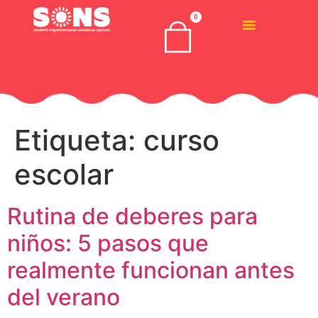
0
Etiqueta:
curso
escolar
Rutina de deberes para
niños: 5 pasos que
realmente funcionan antes
del verano