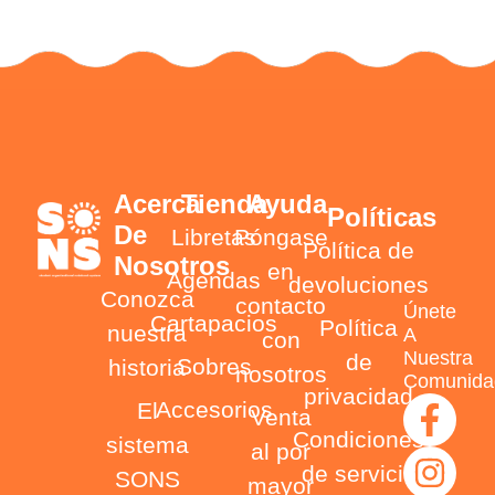
Acerca
Tienda
Ayuda
Políticas
De
Libretas
Póngase
Política de
Nosotros
en
Agendas
devoluciones
Conozca
contacto
Únete
Cartapacios
Política
nuestra
A
con
Nuestra
de
Sobres
historia
nosotros
Comunida
privacidad
Accesorios
El
Venta
Condiciones
sistema
al por
de servicio
SONS
mayor